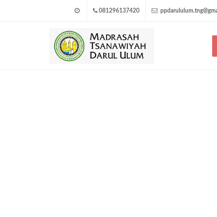
081296137420
ppdarululum.tng@gma